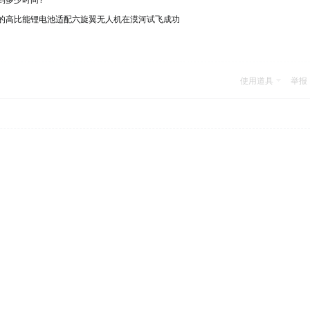
的高比能锂电池适配六旋翼无人机在漠河试飞成功
使用道具
举报