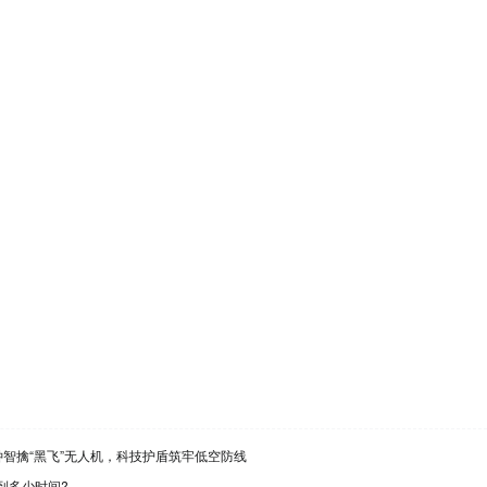
钟智擒“黑飞”无人机，科技护盾筑牢低空防线
到多少时间?