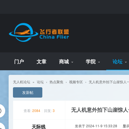
门户
文章
商城
学院
论坛
无人机论坛
»
论坛
›
热点聚焦
›
视频专区
›
无人机意外拍下山崖惊人一幕
发新帖
无人机意外拍下山崖惊人
查看:
2084
|
回复:
3
天际线
发表于 2024-11-9 15:33:28
|
显