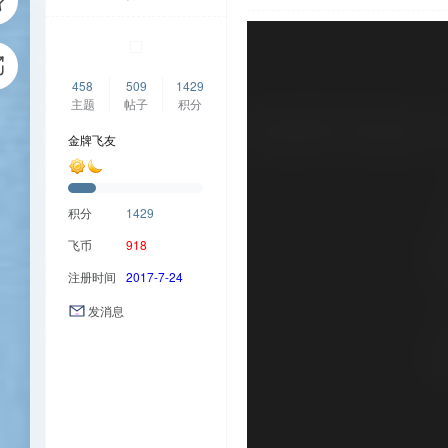
458
509
1429
主题
帖子
积分
金牌飞友
积分
1429
飞币
918
注册时间
2017-7-24
发消息