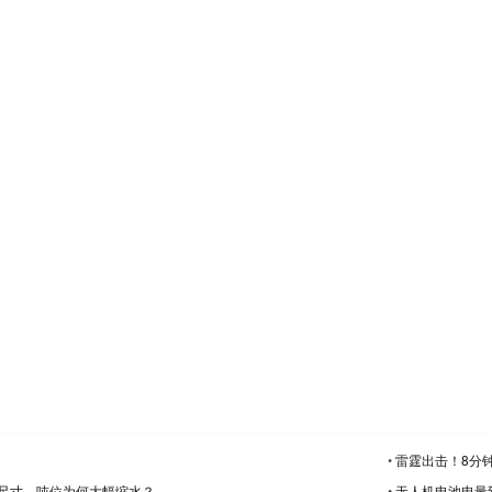
•
雷霆出击！8分
降，尺寸、吨位为何大幅缩水？
•
无人机电池电量