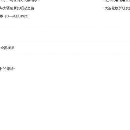
与大疆创新的崛起之路
•
大连化物所研发
+/Qt/Linux）
示全部楼层
下的烟蒂