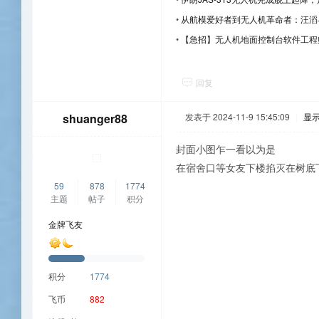
•
从航模爱好者到无人机革命者：汪滔
•
【急招】无人机地面控制台软件工程师（C+
回复
shuanger88
发表于 2024-11-9 15:45:09
|
显
封面小图乍一看以为是
在宿舍口等女友下楼掐灭在树底
59
878
1774
主题
帖子
积分
金牌飞友
积分
1774
飞币
882