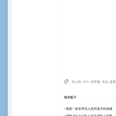
无人机
,
10个
,
科学家
,
无法
,
发现
相关帖子
•
韩国一架军用无人机同直升机相撞
•
伊朗JAS-313无人机完成舰上起