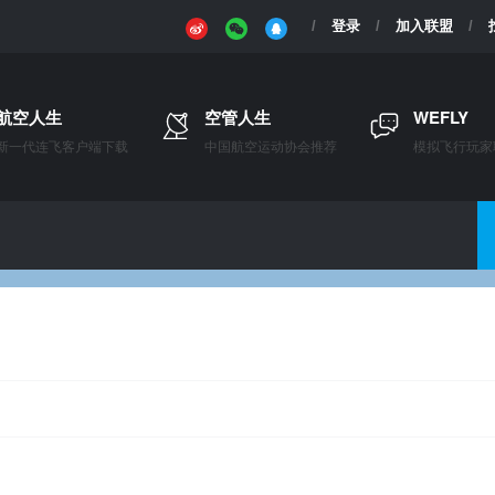
登录
加入联盟
航空人生
空管人生
WEFLY
新一代连飞客户端下载
中国航空运动协会推荐
模拟飞行玩家