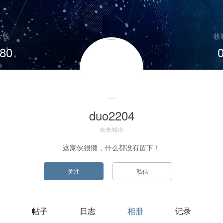
金钱
收
80
duo2204
未来城市
这家伙很懒，什么都没有留下！
帖子
日志
相册
记录