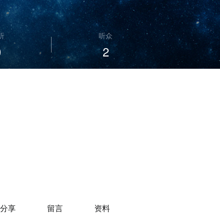
听
听众
0
2
分享
留言
资料