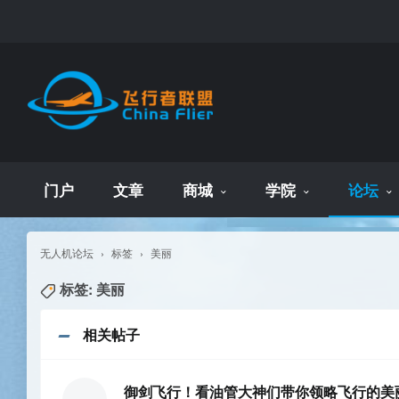
门户
文章
商城
学院
论坛
无人机论坛
›
标签
›
美丽
标签: 美丽
相关帖子
御剑飞行！看油管大神们带你领略飞行的美