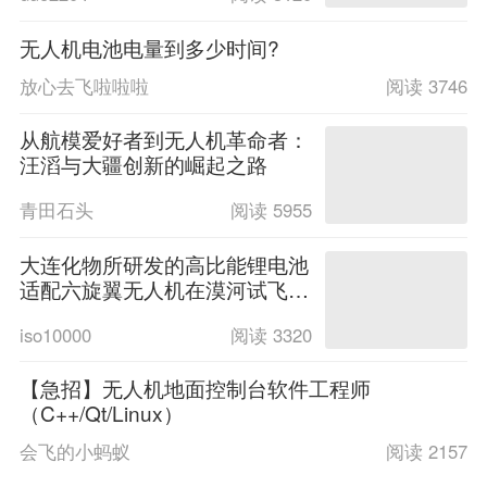
无人机电池电量到多少时间?
放心去飞啦啦啦
阅读 3746
从航模爱好者到无人机革命者：
汪滔与大疆创新的崛起之路
青田石头
阅读 5955
大连化物所研发的高比能锂电池
适配六旋翼无人机在漠河试飞成
功
iso10000
阅读 3320
【急招】无人机地面控制台软件工程师
（C++/Qt/Linux）
会飞的小蚂蚁
阅读 2157