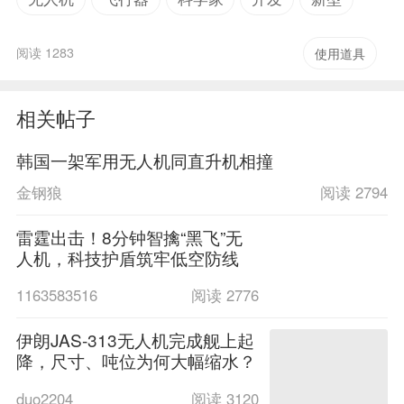
阅读 1283
使用道具
相关帖子
韩国一架军用无人机同直升机相撞
金钢狼
阅读 2794
雷霆出击！8分钟智擒“黑飞”无
人机，科技护盾筑牢低空防线
1163583516
阅读 2776
伊朗JAS-313无人机完成舰上起
降，尺寸、吨位为何大幅缩水？
duo2204
阅读 3120